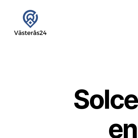
24
Västerås
Solcel
en