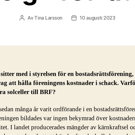
Av
Tina Larsson
10 augusti 2023
Inläggsförfattare
Inläggsdatum
itter med i styrelsen för en bostadsrättsförening,
ag att hålla föreningens kostnader i schack. Varfö
era solceller till BRF?
sedan många år varit ordförande i en bostadsrättsföre
eningen bildades var ingen bekymrad över kostnader
citet. I landet producerades mängder av kärnkraftsel o