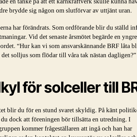
ade en tanke på att ett kärnkraftverk skulle kunna hav
re brydde sig någon om slutförvar av uttjänt uran.
erna har förändrats. Som ordförande blir du ställd inf
utmaningar. Vid det senaste årsmötet begärde en yngre
ordet. “Hur kan vi som ansvarskännande BRF låta bli
 det solljus som flödar till våra tak nästan dagligen?
kyl för solceller till B
et blir du för en stund svaret skyldig. På känt politi
 du dock att föreningen bör tillsätta en utredning. I
gruppen kommer frågeställaren att ingå och han har