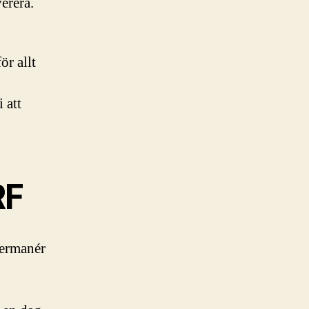
erera.
ör allt
 att
”
RF
kermanér