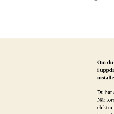
Om du s
i uppdr
install
Du har 
När för
elektri