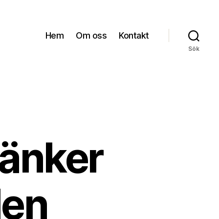
Hem
Om oss
Kontakt
Sök
 sänker
den