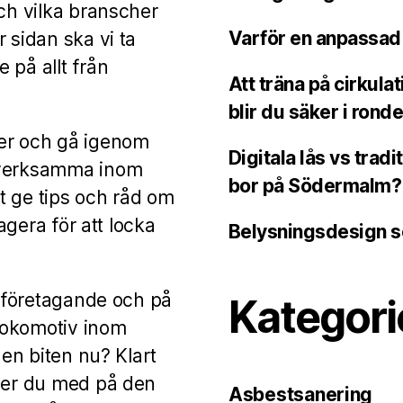
och vilka branscher
Varför en anpassad 
 sidan ska vi ta
 på allt från
Att träna på cirkul
blir du säker i ronde
her och gå igenom
Digitala lås vs trad
g verksamma inom
bor på Södermalm?
t ge tips och råd om
 agera för att locka
Belysningsdesign s
a företagande och på
Kategori
lokomotiv inom
den biten nu? Klart
nger du med på den
Asbestsanering