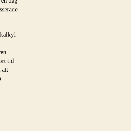
h en dag
esserade
skalkyl
ren
ort tid
 att
a