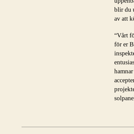
uppenba
blir du 
av att 
“Vårt f
för er 
inspekt
entusias
hamnar e
accepter
projekte
solpane