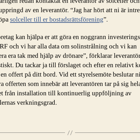
rligen redan kontaktat en leverantör av solceller oc
uppringd av en leverantör. “Jag har hört att ni är intr
köpa
solceller till er bostadsrättsförening
”.
öretag kan hjälpa er att göra en noggrann investering
BRF och vi har alla data om solinstrålning och vi kan
era era tak med hjälp av drönare”, förklarar leverantö
tiskt. Du tackar ja till förslaget och efter en relativt k
n offert på ditt bord. Vid ett styrelsemöte beslutar ni
a offerten som innebär att leverantören tar på sig hel
t från installation till kontinuerlig uppföljning av
lernas verkningsgrad.