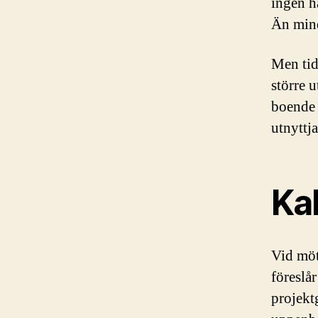
ingen h
Än mind
Men tid
större 
boende 
utnyttja
Kal
Vid möt
föreslår
projekt