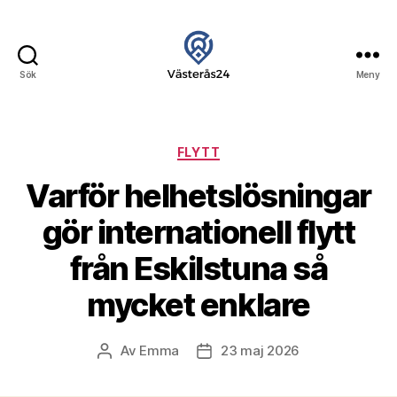
Sök
Meny
24
Västerås
Kategorier
FLYTT
Varför helhetslösningar
gör internationell flytt
från Eskilstuna så
mycket enklare
Av
Emma
23 maj 2026
Inläggsförfattare
Inläggsdatum