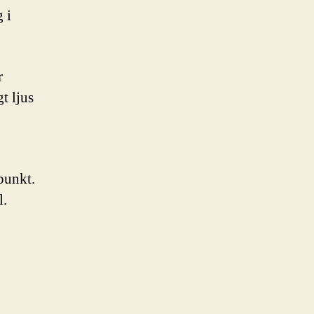
 i
r
t ljus
punkt.
l.