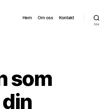
Hem
Om oss
Kontakt
Sök
n som
 din