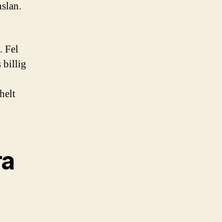
nslan.
. Fel
 billig
helt
ra