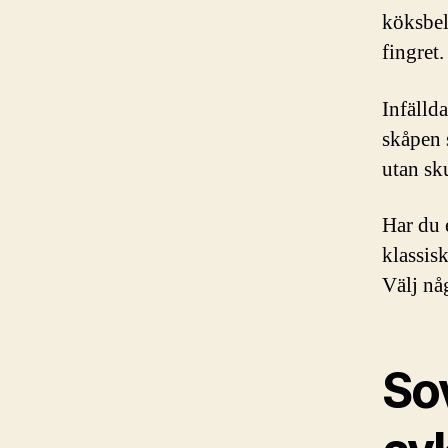
köksbel
fingret.
Infällda
skåpen 
utan sku
Har du 
klassis
Välj någ
So