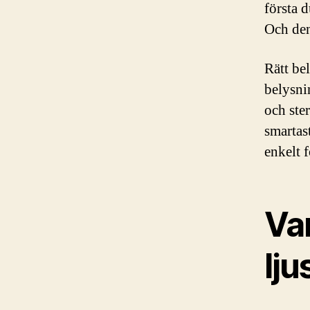
första d
Och den 
Rätt bel
belysni
och ster
smartas
enkelt f
Var
lju