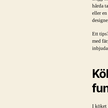
hårda t
eller e
designe
Ett tip
med fär
inbjuda
Kö
fu
I köket