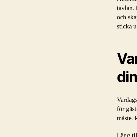
tavlan.
och skap
sticka u
Va
di
Vardags
för gäst
måste. P
Lägg ti