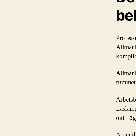
beh
Professi
Allmänb
komplice
Allmänb
rummet.
Arbetsb
Läslamp
ont i ö
Accentb