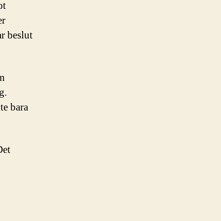
ot
er
ar beslut
En
g.
te bara
Det