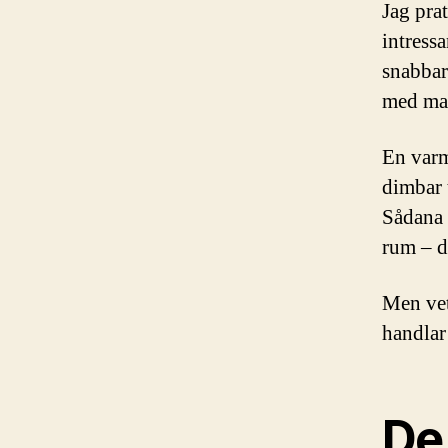
Jag pra
intress
snabbare
med mag
En varm
dimbar 
Sådana 
rum – de
Men vet
handlar 
De 