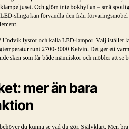
aklampeljuset. Och glöm inte bokhyllan – små spotli
n LED-slinga kan förvandla den från förvaringsmöbel t
lement.
s? Undvik lysrör och kalla LED-lampor. Välj istället 
gtemperatur runt 2700-3000 Kelvin. Det ger ett varm
nde sken som får både människor och möbler att se bä
ket: mer än bara
nktion
 behöver du kunna se vad du gör. Självklart. Men bra