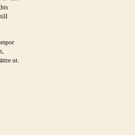
ghts
ill
lampor
t,
ttre ut.