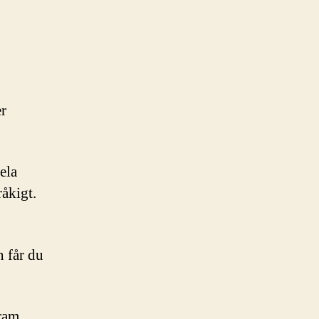
er
ela
åkigt.
 får du
fram