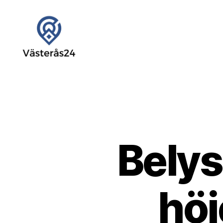
24
Västerås
Bely
höj