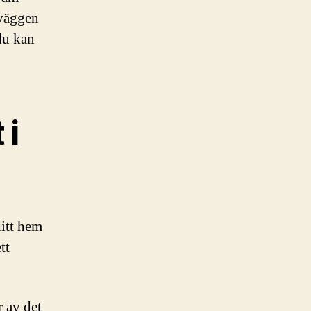
 väggen
 du kan
 i
itt hem
tt
r av det