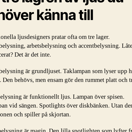
över känna till
onella ljusdesigners pratar ofta om tre lager.
elysning, arbetsbelysning och accentbelysning. Låt
rat? Det är det inte.
elysning är grundljuset. Taklampan som lyser upp h
 Den behövs, men ensam gör den rummet platt och tr
elysning är funktionellt ljus. Lampan över spisen.
an vid sängen. Spotlights över diskbänken. Utan den
gonen och spiller på skjortan.
elysning är magin. Den lilla spotlighten som lyfter 