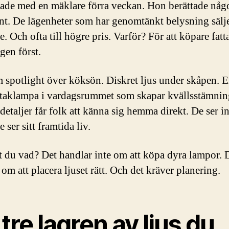
tade med en mäklare förra veckan. Hon berättade någ
ant. De lägenheter som har genomtänkt belysning sälj
. Och ofta till högre pris. Varför? För att köpare fatt
en först.
 spotlight över köksön. Diskret ljus under skåpen. 
taklampa i vardagsrummet som skapar kvällsstämnin
detaljer får folk att känna sig hemma direkt. De ser in
 ser sitt framtida liv.
 du vad? Det handlar inte om att köpa dyra lampor. 
om att placera ljuset rätt. Och det kräver planering.
tre lagren av ljus du